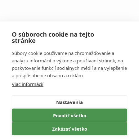
Contact on social networks
O súboroch cookie na tejto
stránke
Súbory cookie používame na zhromažďovanie a
analýzu informácií o výkone a používaní stránok, na
poskytovanie funkcií sociálnych médií a na vylepšenie
a prispôsobenie obsahu a reklám.
Information
Viac informácií
TERMS & CONDITIONS
PERSONAL DATA PROTECTION
Nastavenia
CANCELLATION POLICY
Povoliť všetko
PRICE LIST
Zakázať všetko
© Hotel Park Piešťany 2025
All rights reserved