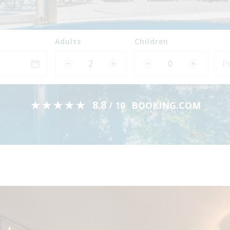
Adults
Children
★
★
★
★
★
8.8
BOOKING.COM
/ 10