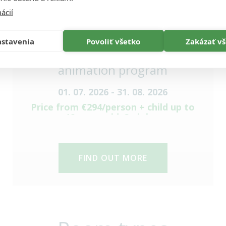
ácií
stavenia
Povoliť všetko
Zakázať v
Summer all-inclusive with an
animation program
01. 07. 2026 - 31. 08. 2026
Price from €294/person + child up to
12 years old, 3 nights
FIND OUT MORE