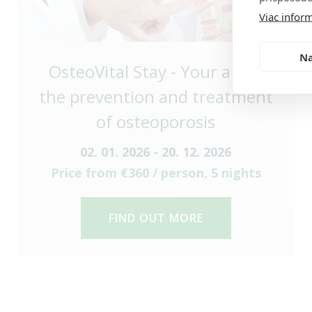
Viac inform
Na
OsteoVital Stay - Your aid in
the prevention and treatment
of osteoporosis
02. 01. 2026 - 20. 12. 2026
Price from €360 / person, 5 nights
FIND OUT MORE