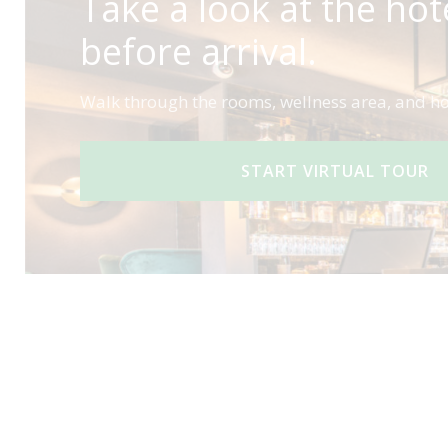
Take a look at the hot
before arrival.
Walk through the rooms, wellness area, and ho
START VIRTUAL TOUR