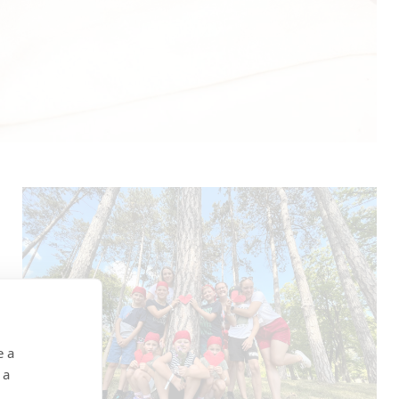
e a
 a