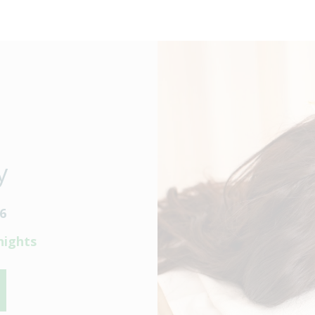
y
26
nights