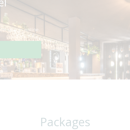
el
tel spaces online.
Packages