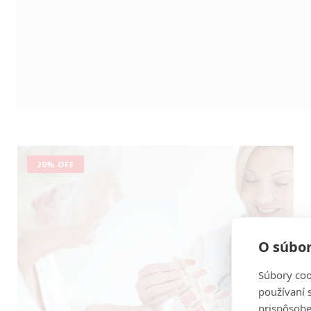
20% OFF
O súbor
Súbory coo
používaní 
prispôsobe