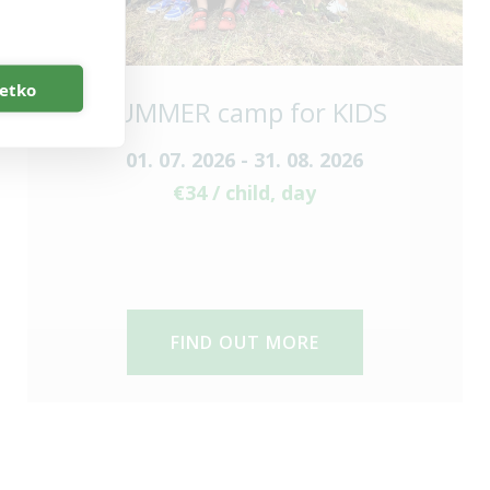
šetko
SUMMER camp for KIDS
01. 07. 2026 - 31. 08. 2026
€34 / child, day
FIND OUT MORE