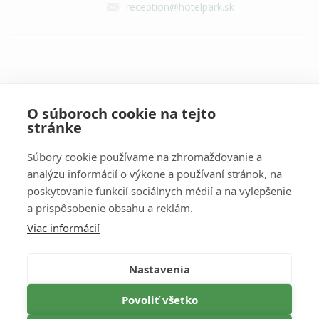
reception@hotelpark.sk
Contact on social networks
O súboroch cookie na tejto
stránke
Súbory cookie používame na zhromažďovanie a
analýzu informácií o výkone a používaní stránok, na
poskytovanie funkcií sociálnych médií a na vylepšenie
a prispôsobenie obsahu a reklám.
Information
Viac informácií
TERMS & CONDITIONS
PERSONAL DATA PROTECTION
Nastavenia
CANCELLATION POLICY
Povoliť všetko
PRICE LIST