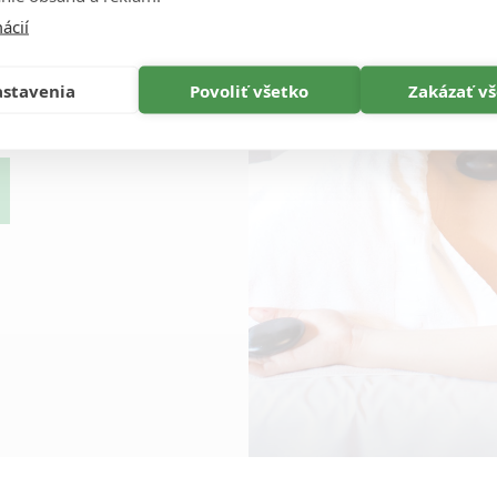
ácií
ge
stavenia
Povoliť všetko
Zakázať v