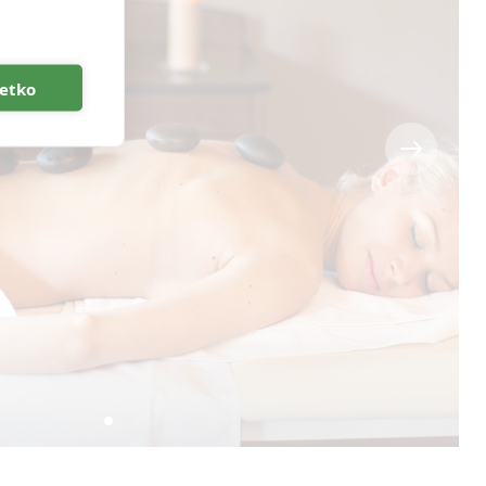
šetko