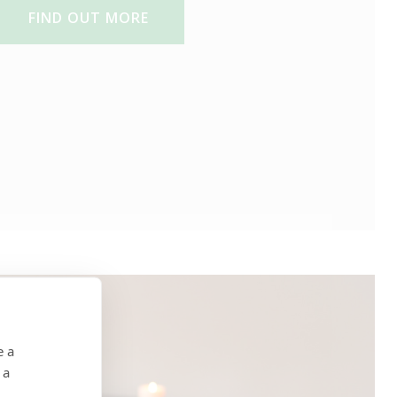
FIND OUT MORE
e a
 a