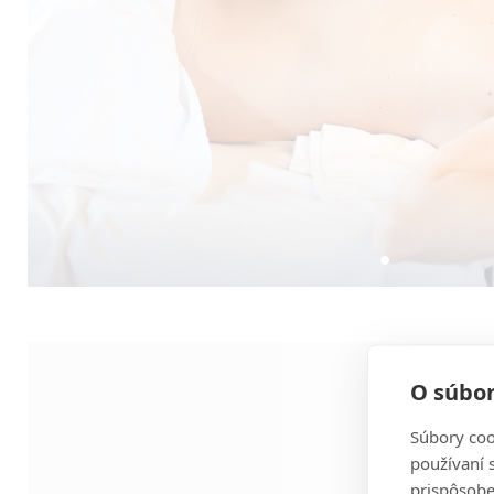
O súbor
Súbory coo
používaní 
prispôsobe