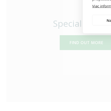
Viac inform
Special Massa
Na
FIND OUT MORE