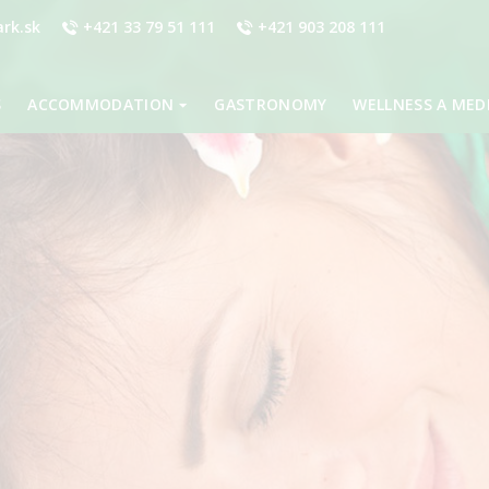
rk.sk
+421 33 79 51 111
+421 903 208 111
S
ACCOMMODATION
GASTRONOMY
WELLNESS A MED