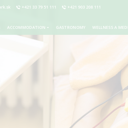
rk.sk
+421 33 79 51 111
+421 903 208 111
S
ACCOMMODATION
GASTRONOMY
WELLNESS A MED