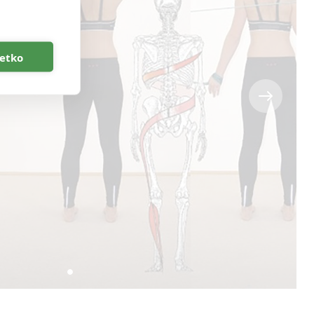
šetko