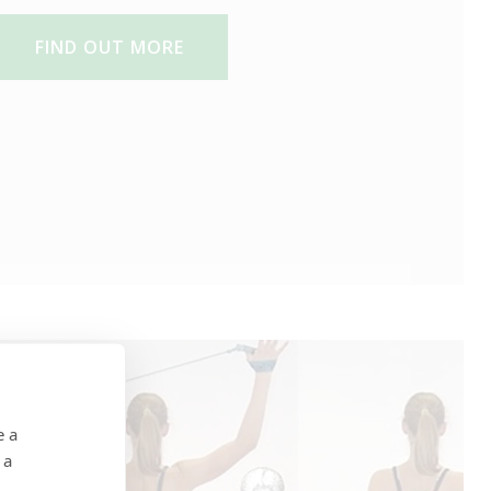
FIND OUT MORE
e a
 a