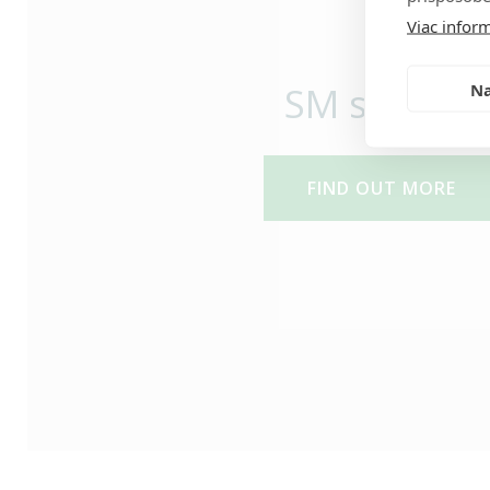
Viac inform
SM system
Na
FIND OUT MORE