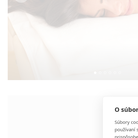
O súbor
Súbory coo
používaní 
prispôsobe