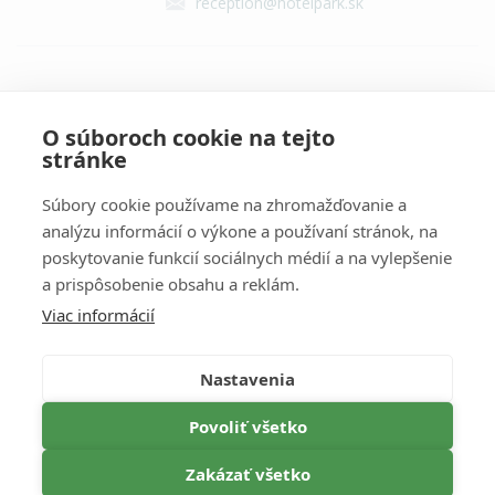
reception@hotelpark.sk
Kontakt
O súboroch cookie na tejto
stránke
Súbory cookie používame na zhromažďovanie a
analýzu informácií o výkone a používaní stránok, na
poskytovanie funkcií sociálnych médií a na vylepšenie
a prispôsobenie obsahu a reklám.
Viac informácií
Information
ALLGEMEINE GESCHÄFTSBEDINGUNGEN
Nastavenia
DATENSCHUTZ
Povoliť všetko
STORNOBEDINGUNGEN
Zakázať všetko