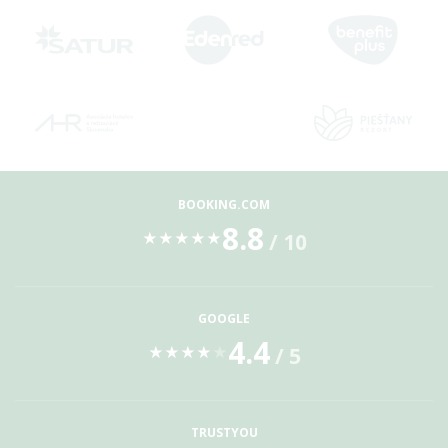
BOOKING.COM
8.8
/ 10
★
★
★
★
★
GOOGLE
4.4
/ 5
★
★
★
★
★
TRUSTYOU