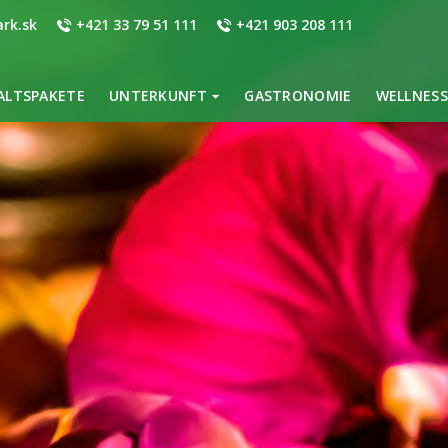
rk.sk
+421 33 79 51 111
+421 903 208 111
ALTSPAKETE
UNTERKUNFT
GASTRONOMIE
WELLNESS