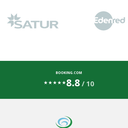
BOOKING.COM
8.8
/ 10
★
★
★
★
★