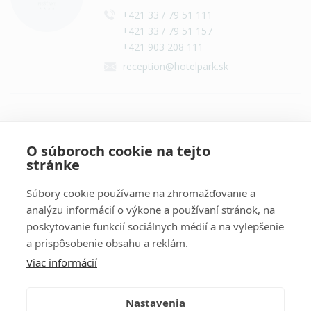
+421 33 / 79 51 111
+421 33 / 79 51 157
+421 903 208 111
reception@hotelpark.sk
Kontakt
O súboroch cookie na tejto
stránke
Súbory cookie používame na zhromažďovanie a
analýzu informácií o výkone a používaní stránok, na
poskytovanie funkcií sociálnych médií a na vylepšenie
a prispôsobenie obsahu a reklám.
Information
Viac informácií
ALLGEMEINE GESCHÄFTSBEDINGUNGEN
Nastavenia