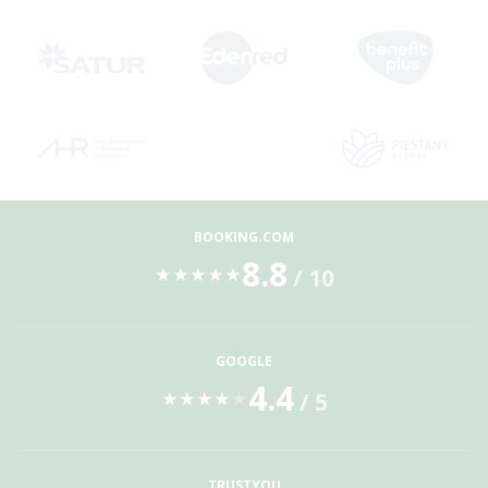
BOOKING.COM
8.8
/ 10
★
★
★
★
★
GOOGLE
4.4
/ 5
★
★
★
★
★
TRUSTYOU