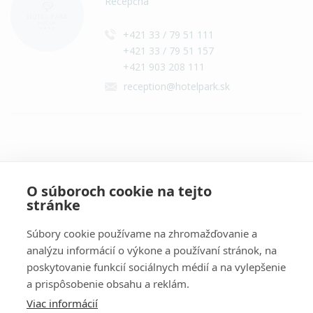
Recepčná
+421 33 / 79 51 111
+421 33 / 79 51 157
+421 903 208 111
reception@hotelpark.sk
Všetky kontakty
O súboroch cookie na tejto
stránke
Súbory cookie používame na zhromažďovanie a
analýzu informácií o výkone a používaní stránok, na
poskytovanie funkcií sociálnych médií a na vylepšenie
a prispôsobenie obsahu a reklám.
Dôležité informácie
Viac informácií