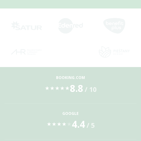
BOOKING.COM
8.8
/ 10
★
★
★
★
★
GOOGLE
4.4
/ 5
★
★
★
★
★