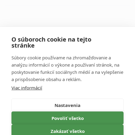
Všetky kontakty
O súboroch cookie na tejto
stránke
Súbory cookie používame na zhromažďovanie a
analýzu informácií o výkone a používaní stránok, na
poskytovanie funkcií sociálnych médií a na vylepšenie
Dôležité informácie
a prispôsobenie obsahu a reklám.
Viac informácií
OBCHODNÉ PODMIENKY
OCHRANA OSOBNÝCH ÚDAJOV
Nastavenia
STORNO PODMIENKY
Povoliť všetko
CENNÍK
Zakázať všetko