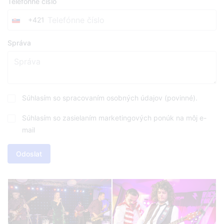
Telefónne číslo
+421
Slovakia
+421
Správa
VOP
*
Súhlasím so spracovaním osobných údajov (povinné).
Marketing
Súhlasím so zasielaním marketingových ponúk na môj e-
mail
Odoslat