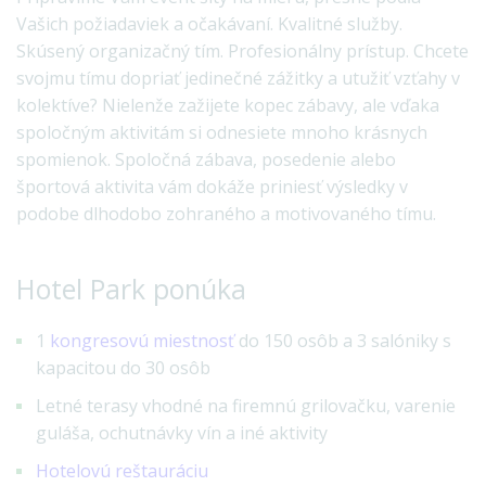
Vašich požiadaviek a očakávaní. Kvalitné služby.
Skúsený organizačný tím. Profesionálny prístup. Chcete
svojmu tímu dopriať jedinečné zážitky a utužiť vzťahy v
kolektíve? Nielenže zažijete kopec zábavy, ale vďaka
spoločným aktivitám si odnesiete mnoho krásnych
spomienok. Spoločná zábava, posedenie alebo
športová aktivita vám dokáže priniesť výsledky v
podobe dlhodobo zohraného a motivovaného tímu.
Hotel Park ponúka
1
kongresovú miestnosť
do 150 osôb a 3 salóniky s
kapacitou do 30 osôb
Letné terasy vhodné na firemnú grilovačku, varenie
guláša, ochutnávky vín a iné aktivity
Hotelovú reštauráciu