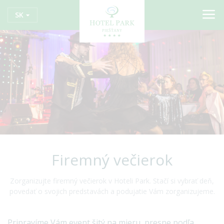
SK
Firemný večierok
Zorganizujte firemný večierok v Hoteli Park. Stačí si vybrať deň,
povedať o svojich predstavách a podujatie Vám zorganizujeme.
Pripravíme Vám event šitý na mieru, presne podľa