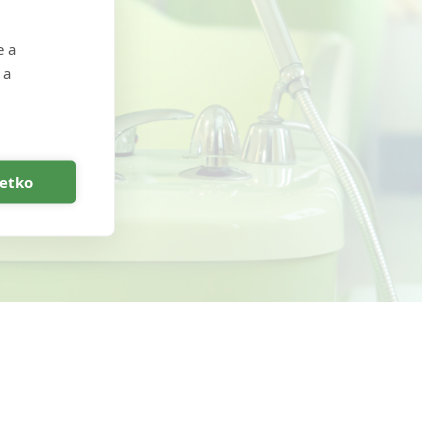
e a
 a
šetko