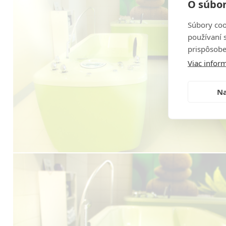
O súbor
Súbory coo
používaní 
prispôsobe
Viac inform
Na