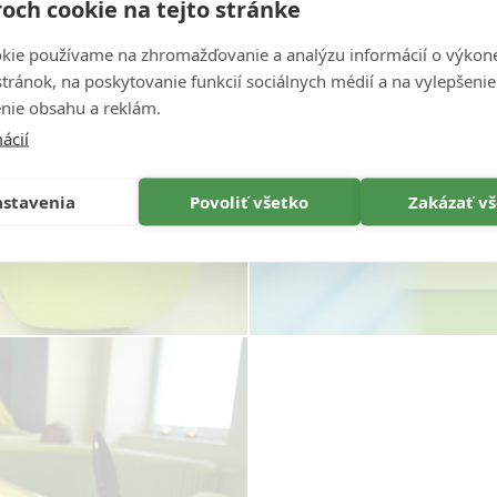
och cookie na tejto stránke
kie používame na zhromažďovanie a analýzu informácií o výkon
stránok, na poskytovanie funkcií sociálnych médií a na vylepšenie
nie obsahu a reklám.
ácií
stavenia
Povoliť všetko
Zakázať v