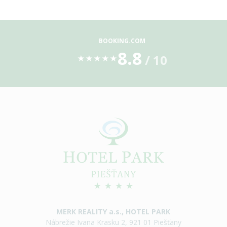
BOOKING.COM
8.8
/ 10
★
★
★
★
★
MERK REALITY a.s., HOTEL PARK
Nábrežie Ivana Krasku 2, 921 01 Piešťany