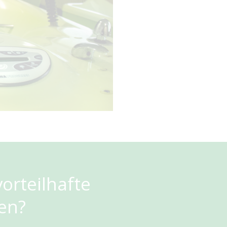
orteilhafte
en?