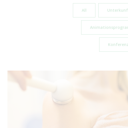
All
Unterkunf
Animationsprogr
Konferen