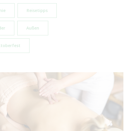
mie
Reisetipps
der
Außen
toberfest