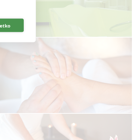
šetko