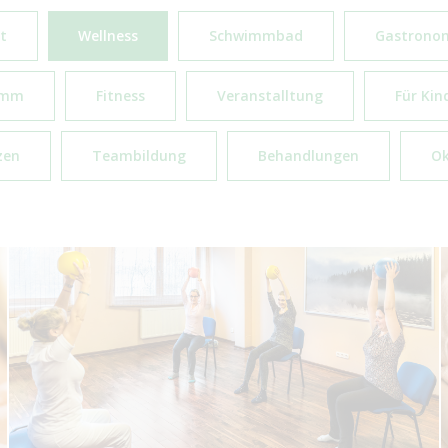
t
Wellness
Schwimmbad
Gastrono
amm
Fitness
Veranstalltung
Für Kin
zen
Teambildung
Behandlungen
Ok