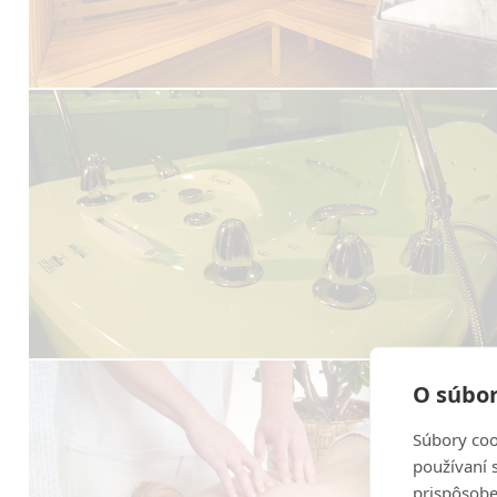
O súbor
Súbory coo
používaní 
prispôsobe