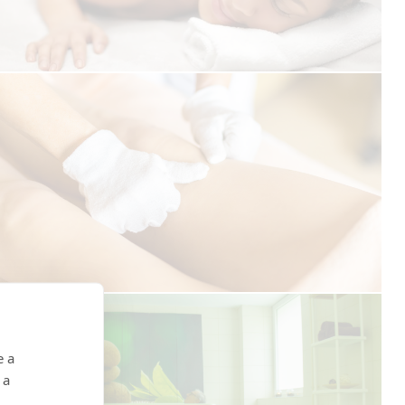
e a
 a