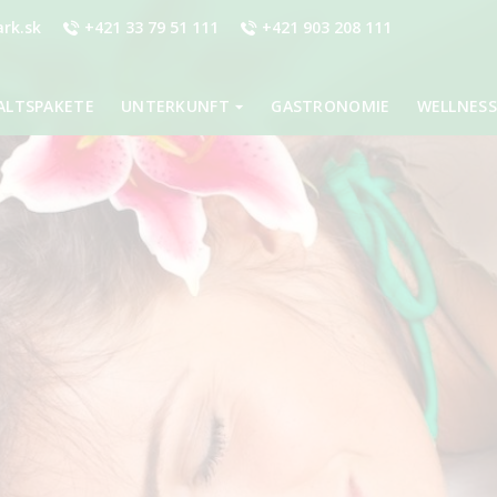
rk.sk
+421 33 79 51 111
+421 903 208 111
ALTSPAKETE
UNTERKUNFT
GASTRONOMIE
WELLNESS