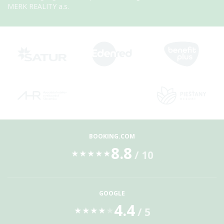
MERK REALITY a.s.
BOOKING.COM
8.8
/ 10
★
★
★
★
★
GOOGLE
4.4
/ 5
★
★
★
★
★