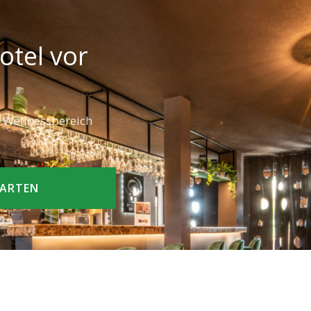
otel vor
n Wellnessbereich
TARTEN