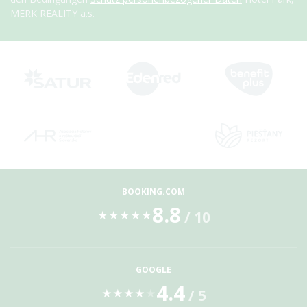
MERK REALITY a.s.
BOOKING.COM
8.8
/ 10
★
★
★
★
★
GOOGLE
4.4
/ 5
★
★
★
★
★