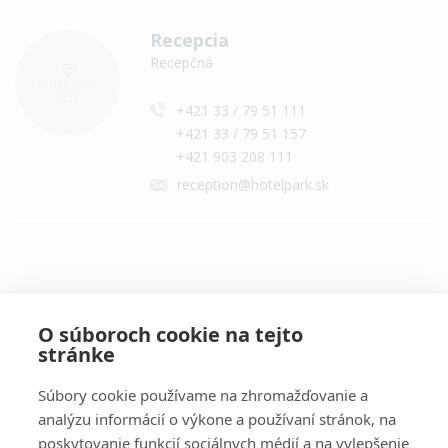
Recepcia
Recepčná
+421 33 / 79 51 111
+421 33 / 79 51 157
+421 903 208 111
reception@hotelpark.sk
Všetky kontakty
O súboroch cookie na tejto
stránke
Súbory cookie používame na zhromažďovanie a
analýzu informácií o výkone a používaní stránok, na
poskytovanie funkcií sociálnych médií a na vylepšenie