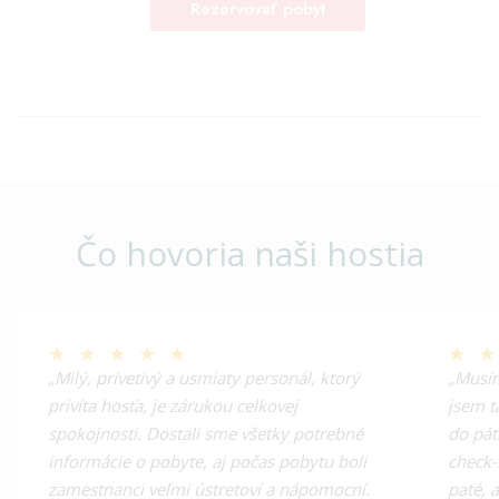
Čo hovoria naši hostia
★
★
★
★
★
★
„Milý, prívetivý a usmiaty personál, ktorý
„Musím
privíta hosťa, je zárukou celkovej
jsem t
spokojnosti. Dostali sme všetky potrebné
do pát
informácie o pobyte, aj počas pobytu boli
check-
zamestnanci veľmi ústretoví a nápomocní.
paté, a