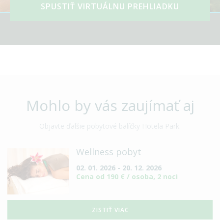
SPUSTIŤ VIRTUÁLNU PREHLIADKU
naposl
týden.
Mohlo by vás zaujímať aj
Objavte ďalšie pobytové balíčky Hotela Park.
Wellness pobyt
02. 01. 2026 - 20. 12. 2026
Cena od 190 € / osoba, 2 noci
ZISTIŤ VIAC