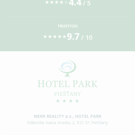
4.4
/ 5
★
★
★
★
★
TRUSTYOU
9.7
/ 10
★
★
★
★
★
MERK REALITY a.s., HOTEL PARK
Nábrežie Ivana Krasku 2, 921 01 Piešťany