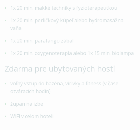
1x 20 min. mäkké techniky s fyzioterapeutkou
1x 20 min. perličkový kúpeľ alebo hydromasážna
vaňa
1x 20 min. parafango zábal
1x 20 min. oxygenoterapia alebo 1x 15 min. biolampa
Zdarma pre ubytovaných hostí
voľný vstup do bazéna, vírivky a fitness (v čase
otváracích hodín)
župan na izbe
WiFi v celom hoteli