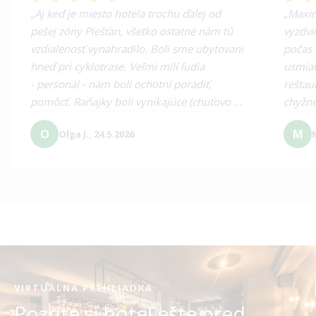
„Aj keď je miesto hotela trochu ďalej od
„Maxim
pešej zóny Piešťan, všetko ostatné nám tú
vyzdv
vzdialenosť vynahradilo. Boli sme ubytovaní
počas 
hneď pri cyklotrase. Veľmi milí ľudia
usmiat
- personál - nám boli ochotní poradiť,
reštau
pomôcť. Raňajky boli vynikajúce (chuťovo i
chyžné
množstvom). Prostredie veľmi príjemné,
ubytov
O
M
Oľga J., 24.5.2026
čistota. Miestnosť na odkladanie bicykla i
po pre
možnosť parkovania - bolo výhodou.
do apa
Nemáme, čo vytknúť."
VIRTUÁLNA PREHLIADKA
Pozrite si hotel ešte pred