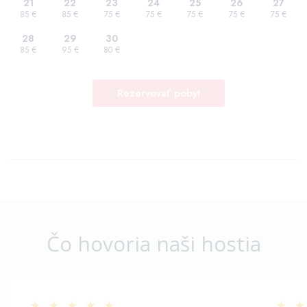
Čo hovoria naši hostia
★
★
★
★
★
★