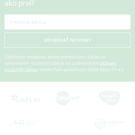
ako prví?
ODOBERAŤ NOVINKY
Odoslaním emailovej adresy potvrdzujem súhlas so
spracovaním osobných údajov a s podmienkami
Ochrany
osobných údajov
Hotela Park spoločnosti MERK REALITY a.s.