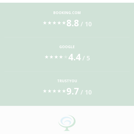
BOOKING.COM
8.8
/ 10
★
★
★
★
★
GOOGLE
4.4
/ 5
★
★
★
★
★
TRUSTYOU
9.7
/ 10
★
★
★
★
★