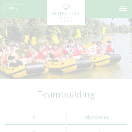
SK
Teambuilding
All
Ubytovanie