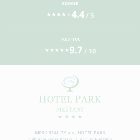
GOOGLE
4.4
/ 5
★
★
★
★
★
TRUSTYOU
9.7
/ 10
★
★
★
★
★
MERK REALITY a.s., HOTEL PARK
Nábrežie Ivana Krasku 2, 921 01 Piešťany