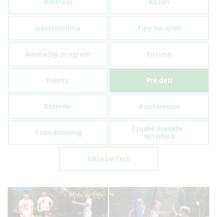
Wellness
Bazén
Gastronómia
Tipy na výlet
Animačný program
Fitness
Eventy
Pre deti
Exteriér
Konferencie
Ázijské masáže -
Teambuilding
NOVINKA
Oktoberfest