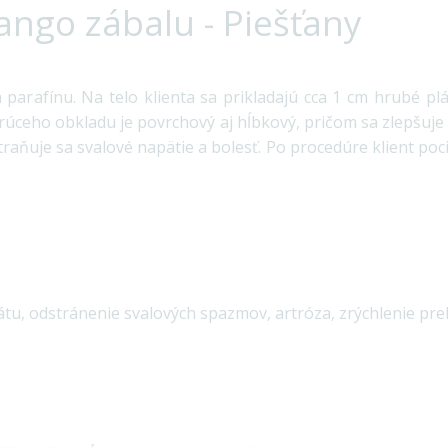
ngo zábalu - Piešťany
arafínu. Na telo klienta sa prikladajú cca 1 cm hrubé plá
rúceho obkladu je povrchový aj hĺbkový, pričom sa zlepšuje 
aňuje sa svalové napätie a bolesť. Po procedúre klient pociť
tu, odstránenie svalových spazmov, artróza, zrýchlenie pre