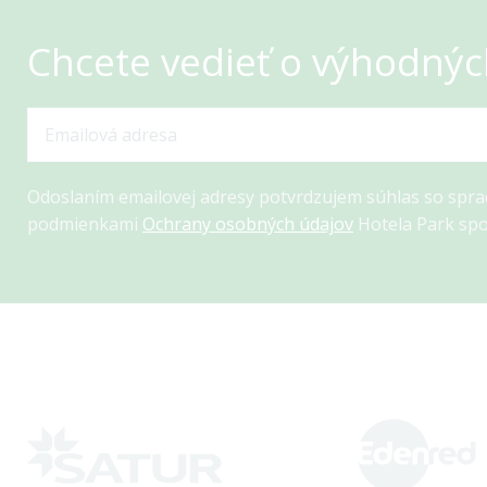
Chcete vedieť o výhodnýc
Odoslaním emailovej adresy potvrdzujem súhlas so spr
podmienkami
Ochrany osobných údajov
Hotela Park spo