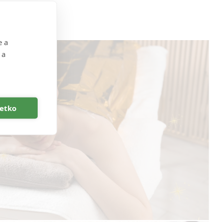
e a
 a
šetko