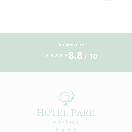
BOOKING.COM
8.8
/ 10
★
★
★
★
★