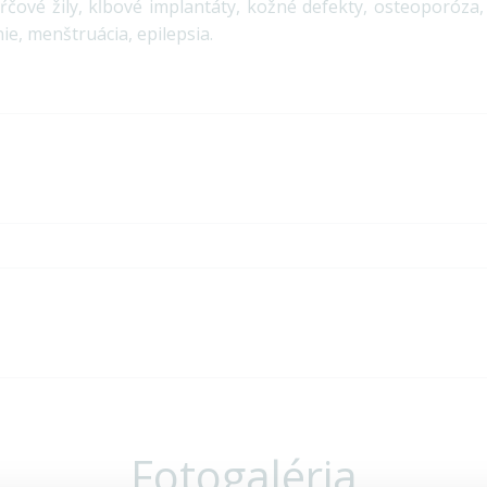
ŕčové žily, kĺbové implantáty, kožné defekty, osteoporóza
ie, menštruácia, epilepsia.
Fotogaléria