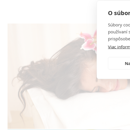
O súbor
Súbory coo
používaní 
prispôsobe
Viac inform
Na