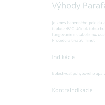
Výhody Parafa
Je zmes bahenného peloidu a p
teplote 45°C. Účinok tohto ho
fungovanie metabolizmu, odstr
Procedúra trvá 20 minút.
Indikácie
Bolestivosť pohybového apará
Kontraindikácie