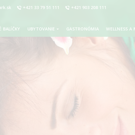
rk.sk
+421 33 79 51 111
+421 903 208 111
 BALÍČKY
UBYTOVANIE
GASTRONÓMIA
WELLNESS A 