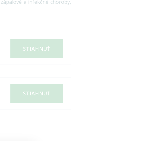
, zápalové a infekčné choroby,
STIAHNUŤ
STIAHNUŤ