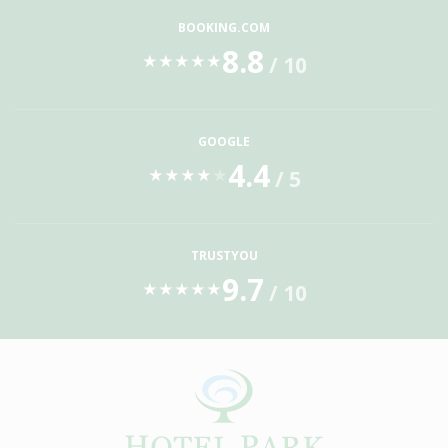
BOOKING.COM
8.8
/ 10
★
★
★
★
★
GOOGLE
4.4
/ 5
★
★
★
★
★
TRUSTYOU
9.7
/ 10
★
★
★
★
★