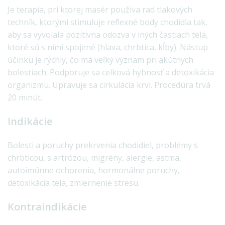
Je terapia, pri ktorej masér používa rad tlakových
techník, ktorými stimuluje reflexné body chodidla tak,
aby sa vyvolala pozitívna odozva v iných častiach tela,
ktoré sú s nimi spojené (hlava, chrbtica, kĺby). Nástup
účinku je rýchly, čo má veľký význam pri akútnych
bolestiach. Podporuje sa celková hybnosť a detoxikácia
organizmu. Upravuje sa cirkulácia krvi. Procedúra trvá
20 minút.
Indikácie
Bolesti a poruchy prekrvenia chodidiel, problémy s
chrbticou, s artrózou, migrény, alergie, astma,
autoimúnne ochorenia, hormonálne poruchy,
detoxikácia tela, zmiernenie stresu.
Kontraindikácie