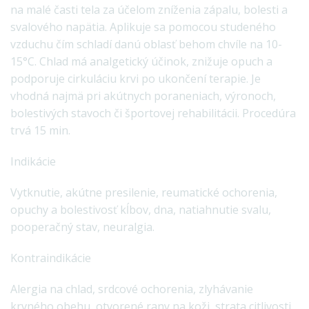
na malé časti tela za účelom zníženia zápalu, bolesti a
svalového napätia. Aplikuje sa pomocou studeného
vzduchu čím schladí danú oblasť behom chvíle na 10-
15°C. Chlad má analgetický účinok, znižuje opuch a
podporuje cirkuláciu krvi po ukončení terapie. Je
vhodná najmä pri akútnych poraneniach, výronoch,
bolestivých stavoch či športovej rehabilitácii. Procedúra
trvá 15 min.
Indikácie
Vytknutie, akútne presilenie, reumatické ochorenia,
opuchy a bolestivosť kĺbov, dna, natiahnutie svalu,
pooperačný stav, neuralgia.
Kontraindikácie
Alergia na chlad, srdcové ochorenia, zlyhávanie
krvného obehu, otvorené rany na koži, strata citlivosti