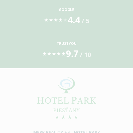
GOOGLE
4.4
/ 5
★
★
★
★
★
TRUSTYOU
9.7
/ 10
★
★
★
★
★
MERK REALITY a.s., HOTEL PARK