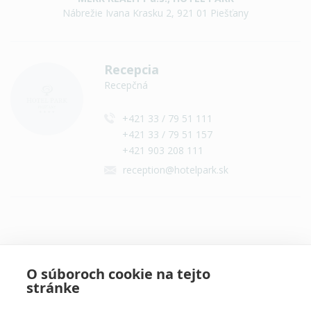
Nábrežie Ivana Krasku 2, 921 01 Piešťany
Recepcia
Recepčná
+421 33 / 79 51 111
+421 33 / 79 51 157
+421 903 208 111
reception@hotelpark.sk
Všetky kontakty
O súboroch cookie na tejto
stránke