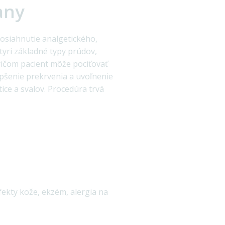
any
osiahnutie analgetického,
yri základné typy prúdov,
ričom pacient môže pociťovať
epšenie prekrvenia a uvoľnenie
tice a svalov. Procedúra trvá
fekty kože, ekzém, alergia na