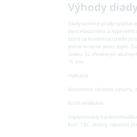
Výhody diady
Diadynamické prúdy využíva j
myorelaxačného a hyperemizačn
ktoré sa kombinujú podľa pot
jemné brnenie alebo teplo. Di
svalov. Sú vhodné pri akútnych
15 min.
Indikácie
Bolestivosť chrbtice, opuchy, 
Kontraindikácie
Implantovaný kardiostimulátor
koži, TBC, akútny zápalový pro