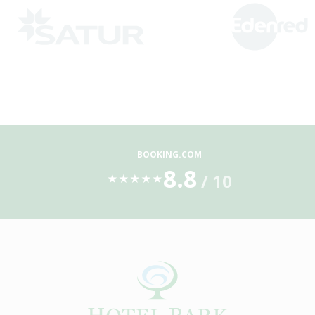
BOOKING.COM
8.8
/ 10
★
★
★
★
★