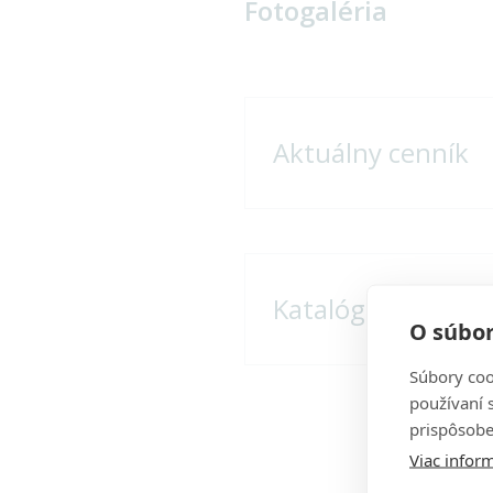
Fotogaléria
Aktuálny cenník
Katalóg
O súbor
Súbory coo
používaní 
prispôsobe
Viac inform