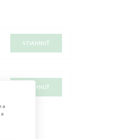
STIAHNUŤ
STIAHNUŤ
e a
 a