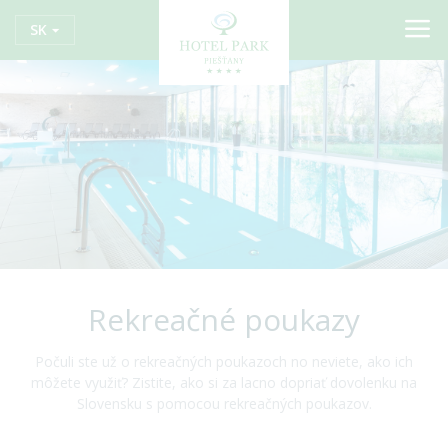
SK
Rekreačné poukazy
Počuli ste už o rekreačných poukazoch no neviete, ako ich
môžete využiť? Zistite, ako si za lacno dopriať dovolenku na
Slovensku s pomocou rekreačných poukazov.