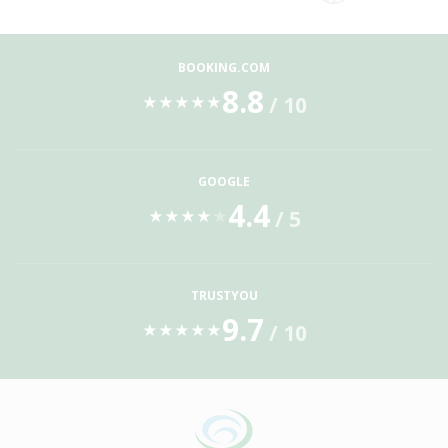
BOOKING.COM
8.8
/ 10
★
★
★
★
★
GOOGLE
4.4
/ 5
★
★
★
★
★
TRUSTYOU
9.7
/ 10
★
★
★
★
★