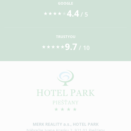
GOOGLE
4.4
/ 5
★
★
★
★
★
TRUSTYOU
9.7
/ 10
★
★
★
★
★
MERK REALITY a.s., HOTEL PARK
Nábrežie Ivana Krasku 2, 921 01 Piešťany