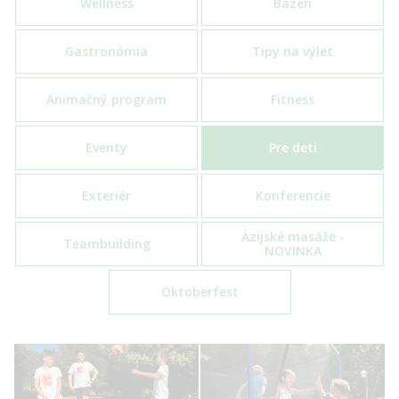
Wellness
Bazén
Gastronómia
Tipy na výlet
Animačný program
Fitness
Eventy
Pre deti
Exteriér
Konferencie
Ázijské masáže -
Teambuilding
NOVINKA
Oktoberfest