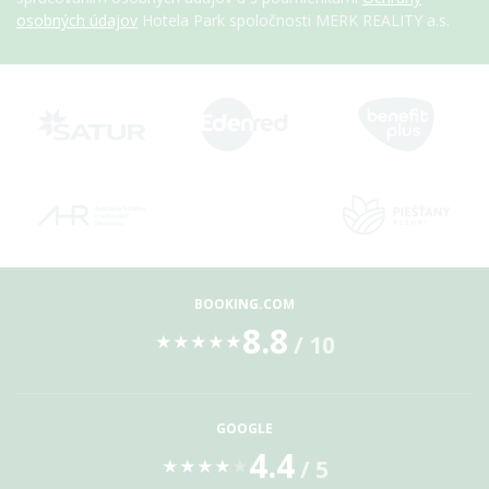
osobných údajov
Hotela Park spoločnosti MERK REALITY a.s.
BOOKING.COM
8.8
/ 10
★
★
★
★
★
GOOGLE
4.4
/ 5
★
★
★
★
★