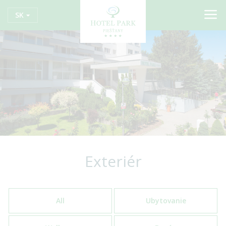
SK
Exteriér
All
Ubytovanie