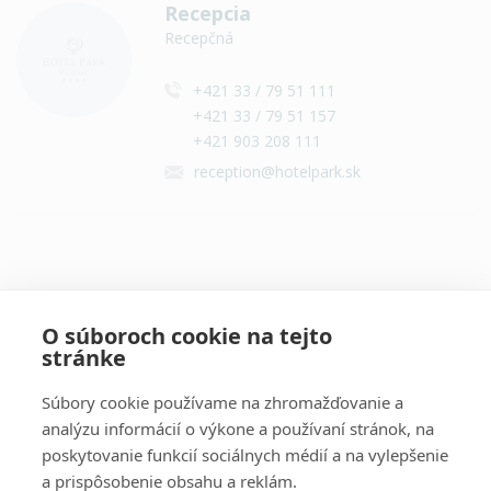
Recepcia
Recepčná
+421 33 / 79 51 111
+421 33 / 79 51 157
+421 903 208 111
reception@hotelpark.sk
Všetky kontakty
O súboroch cookie na tejto
stránke
Súbory cookie používame na zhromažďovanie a
analýzu informácií o výkone a používaní stránok, na
poskytovanie funkcií sociálnych médií a na vylepšenie
a prispôsobenie obsahu a reklám.
Dôležité informácie